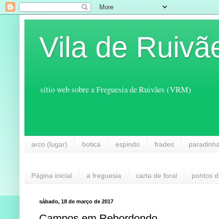
Vila de Ruivã
sítio web sobre a Freguesia de Ruivães (VRM)
arco (lugar)
botica
espindo
frades
paradinh
Página inicial
a freguesia
carta de foral
pontos d
sábado, 18 de março de 2017
Campos em Rebordondo