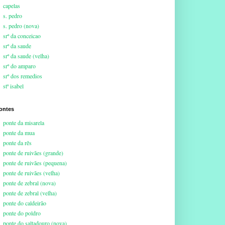
capelas
s. pedro
s. pedro (nova)
srª da conceicao
srª da saude
srª da saude (velha)
srª do amparo
srª dos remedios
stª isabel
ontes
ponte da misarela
ponte da mua
ponte da rês
ponte de ruivães (grande)
ponte de ruivães (pequena)
ponte de ruivães (velha)
ponte de zebral (nova)
ponte de zebral (velha)
ponte do caldeirão
ponte do poldro
ponte do saltadouro (nova)