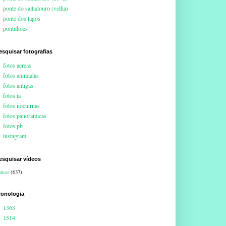
ponte do saltadouro (velha)
ponte dos lagos
pontilhoes
esquisar fotografias
fotos aereas
fotos animadas
fotos antigas
fotos ia
fotos nocturnas
fotos panoramicas
fotos pb
instagram
esquisar vídeos
deos
(637)
ronologia
1363
1514