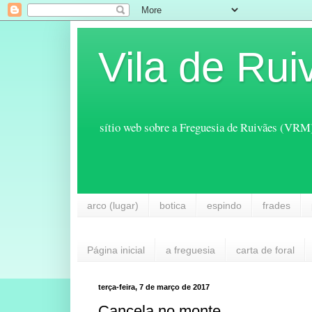
Vila de Rui
sítio web sobre a Freguesia de Ruivães (VRM
arco (lugar)
botica
espindo
frades
Página inicial
a freguesia
carta de foral
terça-feira, 7 de março de 2017
Cancela no monte