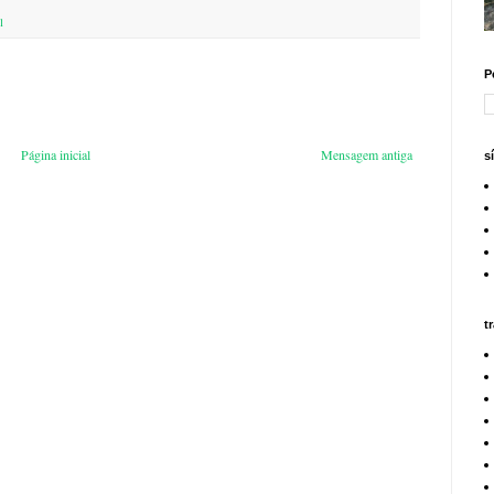
l
P
Página inicial
Mensagem antiga
s
t