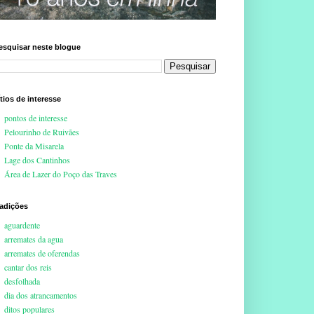
esquisar neste blogue
ítios de interesse
pontos de interesse
Pelourinho de Ruivães
Ponte da Misarela
Lage dos Cantinhos
Área de Lazer do Poço das Traves
radições
aguardente
arremates da agua
arremates de oferendas
cantar dos reis
desfolhada
dia dos atrancamentos
ditos populares