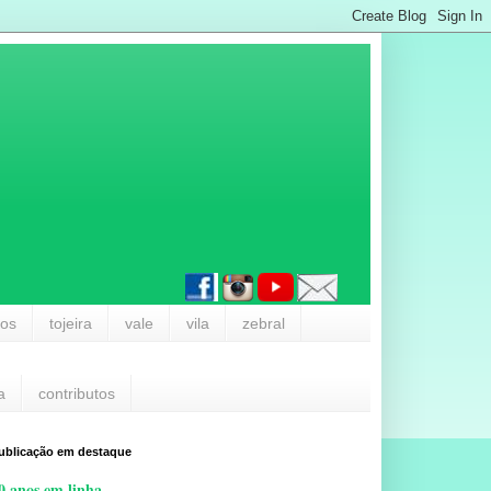
los
tojeira
vale
vila
zebral
a
contributos
ublicação em destaque
0 anos em linha