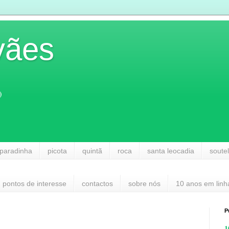
vães
)
paradinha
picota
quintã
roca
santa leocadia
soute
pontos de interesse
contactos
sobre nós
10 anos em linh
P
1