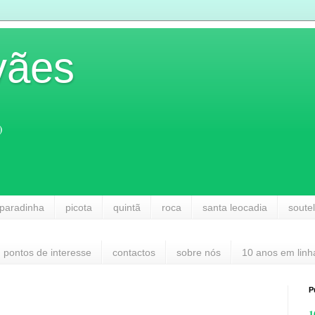
vães
)
paradinha
picota
quintã
roca
santa leocadia
soute
pontos de interesse
contactos
sobre nós
10 anos em linh
P
1