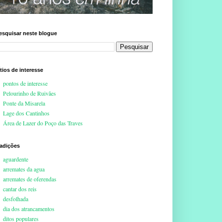
esquisar neste blogue
ítios de interesse
pontos de interesse
Pelourinho de Ruivães
Ponte da Misarela
Lage dos Cantinhos
Área de Lazer do Poço das Traves
radições
aguardente
arremates da agua
arremates de oferendas
cantar dos reis
desfolhada
dia dos atrancamentos
ditos populares