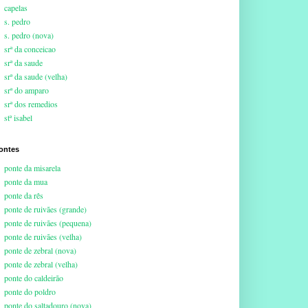
capelas
s. pedro
s. pedro (nova)
srª da conceicao
srª da saude
srª da saude (velha)
srª do amparo
srª dos remedios
stª isabel
ontes
ponte da misarela
ponte da mua
ponte da rês
ponte de ruivães (grande)
ponte de ruivães (pequena)
ponte de ruivães (velha)
ponte de zebral (nova)
ponte de zebral (velha)
ponte do caldeirão
ponte do poldro
ponte do saltadouro (nova)