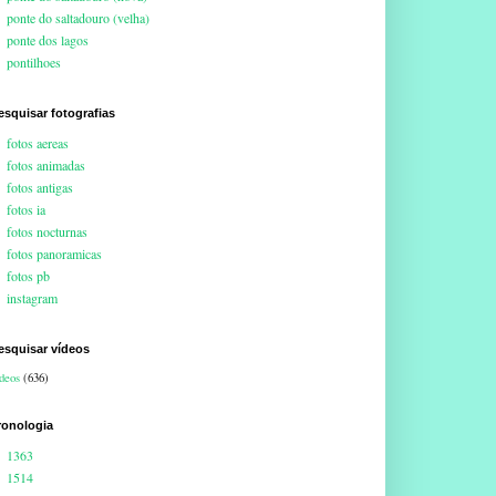
ponte do saltadouro (velha)
ponte dos lagos
pontilhoes
esquisar fotografias
fotos aereas
fotos animadas
fotos antigas
fotos ia
fotos nocturnas
fotos panoramicas
fotos pb
instagram
esquisar vídeos
deos
(636)
ronologia
1363
1514