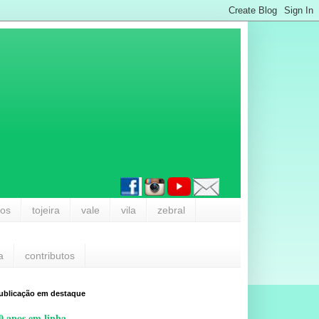
los
tojeira
vale
vila
zebral
a
contributos
ublicação em destaque
0 anos em linha