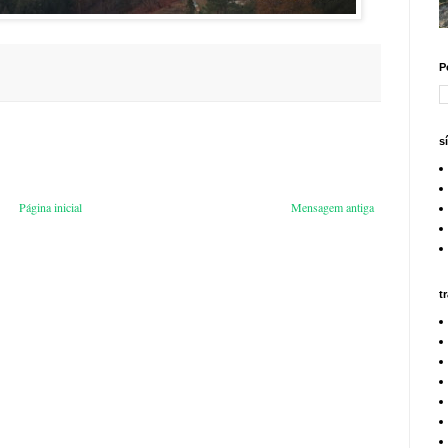
P
s
Página inicial
Mensagem antiga
t