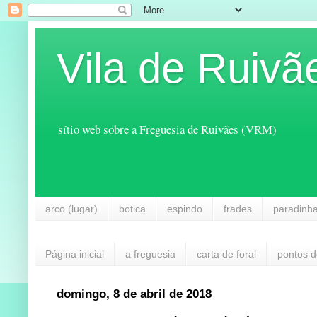
Vila de Ruivã
sítio web sobre a Freguesia de Ruivães (VRM)
arco (lugar)
botica
espindo
frades
paradinh
Página inicial
a freguesia
carta de foral
pontos d
domingo, 8 de abril de 2018