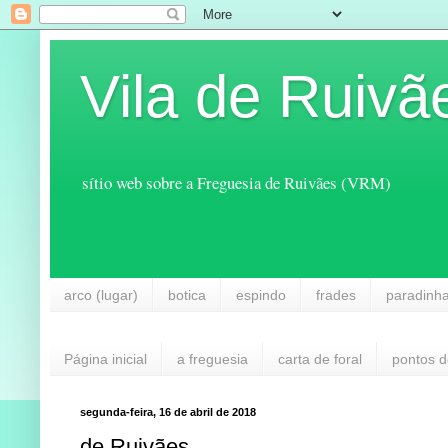
Vila de Ruivã
sítio web sobre a Freguesia de Ruivães (VRM)
arco (lugar)
botica
espindo
frades
paradinh
Página inicial
a freguesia
carta de foral
pontos d
segunda-feira, 16 de abril de 2018
de Ruivães