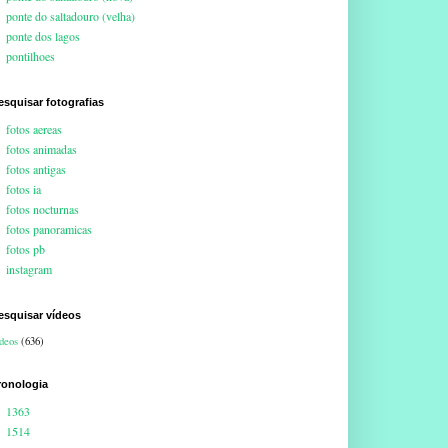
ponte do saltadouro (velha)
ponte dos lagos
pontilhoes
esquisar fotografias
fotos aereas
fotos animadas
fotos antigas
fotos ia
fotos nocturnas
fotos panoramicas
fotos pb
instagram
esquisar vídeos
deos
(636)
ronologia
1363
1514