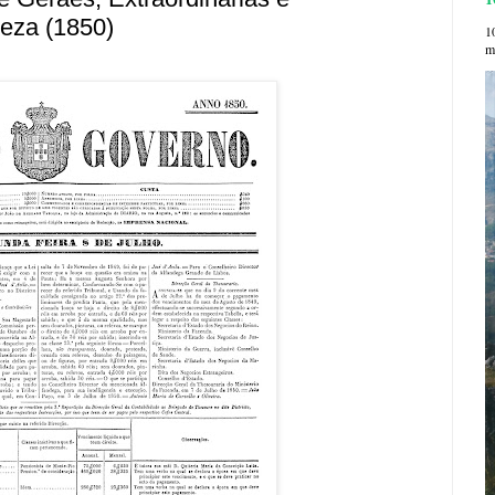
eza (1850)
1
me