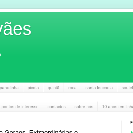
vães
)
paradinha
picota
quintã
roca
santa leocadia
soute
pontos de interesse
contactos
sobre nós
10 anos em linh
P
e Geraes, Extraordinárias e
1