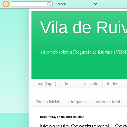
Vila de Rui
sítio web sobre a Freguesia de Ruivães (VRM
arco (lugar)
botica
espindo
frades
Página inicial
a freguesia
carta de foral
terça-feira, 17 de abril de 2018
Monarquia Constitucional | Cort