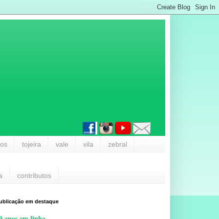
los
tojeira
vale
vila
zebral
a
contributos
ublicação em destaque
0 anos em linha