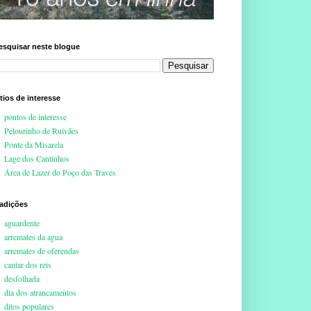
esquisar neste blogue
ítios de interesse
pontos de interesse
Pelourinho de Ruivães
Ponte da Misarela
Lage dos Cantinhos
Área de Lazer do Poço das Traves
radições
aguardente
arremates da agua
arremates de oferendas
cantar dos reis
desfolhada
dia dos atrancamentos
ditos populares