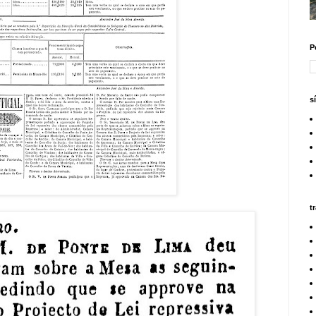
P
s
t