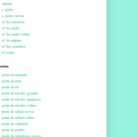
capelas
s. pedro
s. pedro (nova)
srª da conceicao
srª da saude
srª da saude (velha)
srª do amparo
srª dos remedios
stª isabel
ontes
ponte da misarela
ponte da mua
ponte da rês
ponte de ruivães (grande)
ponte de ruivães (pequena)
ponte de ruivães (velha)
ponte de zebral (nova)
ponte de zebral (velha)
ponte do caldeirão
ponte do poldro
ponte do saltadouro (nova)