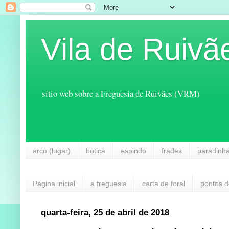
Vila de Ruivã
sítio web sobre a Freguesia de Ruivães (VRM)
arco (lugar)
botica
espindo
frades
paradinh
Página inicial
a freguesia
carta de foral
pontos d
quarta-feira, 25 de abril de 2018