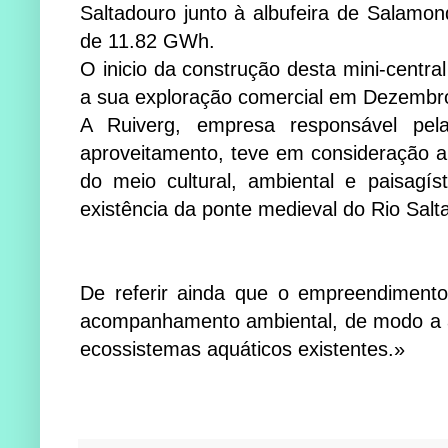
Saltadouro junto à al­bufeira de Salamo
de 11.82 GWh.
O inicio da construção des­ta mini-centr
a sua exploração comercial em Dezembr
A Ruiverg, empresa res­pon­sável pel
aproveitamento, teve em consideração a 
do meio cul­tu­­ral, ambiental e paisagís­
existência da ponte medieval do Rio Salta
De referir ainda que o em­pre­endimento
acompanhamento am­bi­en­tal, de modo a 
ecossistemas aquáticos existentes.»