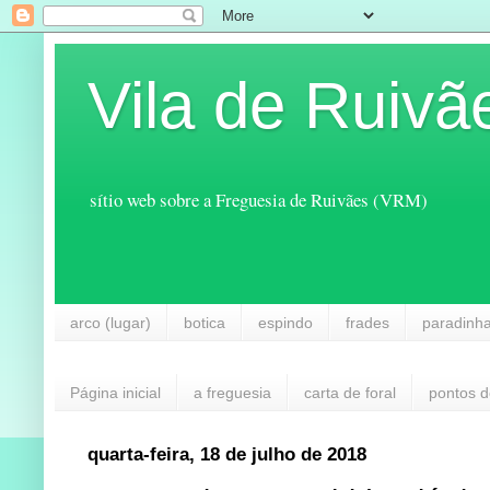
Vila de Ruivã
sítio web sobre a Freguesia de Ruivães (VRM)
arco (lugar)
botica
espindo
frades
paradinh
Página inicial
a freguesia
carta de foral
pontos d
quarta-feira, 18 de julho de 2018