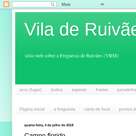
Vila de Ruivã
sítio web sobre a Freguesia de Ruivães (VRM)
arco (lugar)
botica
espindo
frades
paradinh
Página inicial
a freguesia
carta de foral
pontos d
quarta-feira, 4 de julho de 2018
Campo florido