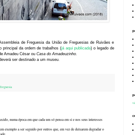
p
a Assembleia de Freguesia da União de Freguesias de Ruivães e
principal da ordem de trabalhos (
já aqui publicada
) o legado de
 de Amadeu César ou
Casa do Amadeuzinho
.
 deverá ser destinado a um museu.
 freguesia
p
vi
c
tecido, numa época em que cada um só pensa em si e nos seus interesses
i um exemplo a ser seguido por outros que, em vez de deixarem degradar o
ade.