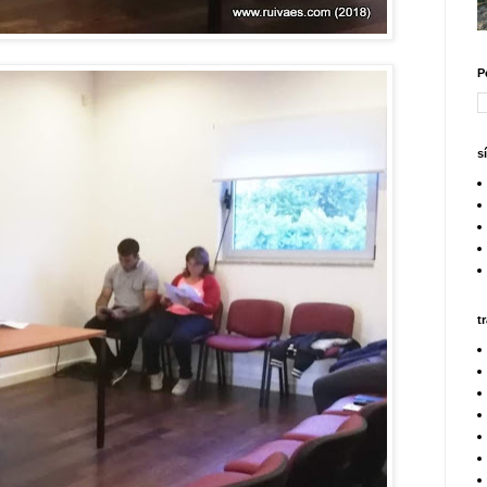
P
s
t