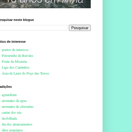
esquisar neste blogue
ítios de interesse
pontos de interesse
Pelourinho de Ruivães
Ponte da Misarela
Lage dos Cantinhos
Área de Lazer do Poço das Traves
radições
aguardente
arremates da agua
arremates de oferendas
cantar dos reis
desfolhada
dia dos atrancamentos
ditos populares