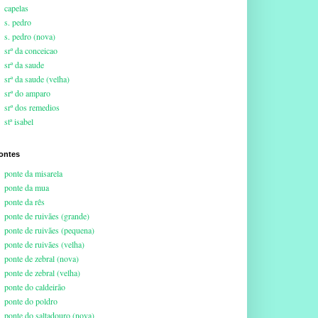
capelas
s. pedro
s. pedro (nova)
srª da conceicao
srª da saude
srª da saude (velha)
srª do amparo
srª dos remedios
stª isabel
ontes
ponte da misarela
ponte da mua
ponte da rês
ponte de ruivães (grande)
ponte de ruivães (pequena)
ponte de ruivães (velha)
ponte de zebral (nova)
ponte de zebral (velha)
ponte do caldeirão
ponte do poldro
ponte do saltadouro (nova)