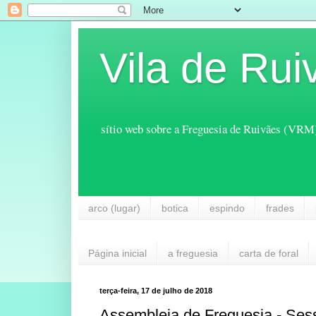
Vila de Rui
sítio web sobre a Freguesia de Ruivães (VRM
arco (lugar)
botica
espindo
frades
Página inicial
a freguesia
carta de foral
terça-feira, 17 de julho de 2018
Assembleia de Freguesia - Sess