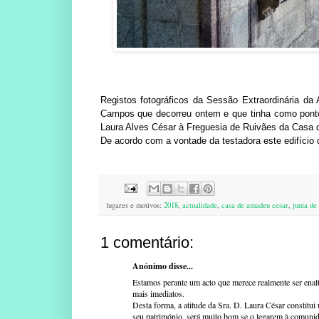
Registos fotográficos da Sessão Extraordinária d
Campos que decorreu ontem e que tinha como ponto 
Laura Alves César à Freguesia de Ruivães da Casa
De acordo com a vontade da testadora este edifício
lugares e motivos:
2018
,
actualidade
,
casa de amadeu cesar
,
junta de
1 comentário:
Anónimo disse...
Estamos perante um acto que merece realmente ser enal
mais imediatos.
Desta forma, a atitude da Sra. D. Laura César constitu
seu património, será muito bom se o legarem à comunid