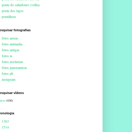
ponte do saltadouro (velha)
ponte dos lagos
pontilhoes
esquisar fotografias
fotos aereas
fotos animadas
fotos antigas
fotos ia
fotos nocturnas
fotos panoramicas
fotos pb
instagram
esquisar vídeos
deos
(636)
ronologia
1363
1514