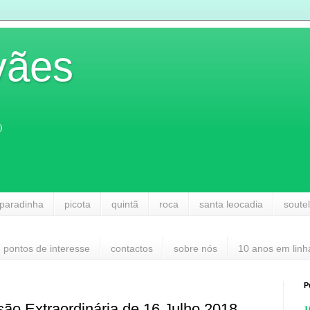
vães
)
paradinha
picota
quintã
roca
santa leocadia
soute
pontos de interesse
contactos
sobre nós
10 anos em linh
P
ão Extraordinária de 16 Julho 2018
1