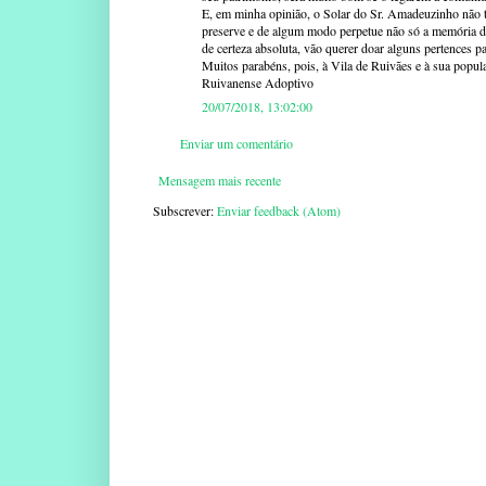
E, em minha opinião, o Solar do Sr. Amadeuzinho não t
preserve e de algum modo perpetue não só a memória d
de certeza absoluta, vão querer doar alguns pertences pa
Muitos parabéns, pois, à Vila de Ruivães e à sua popul
Ruivanense Adoptivo
20/07/2018, 13:02:00
Enviar um comentário
Mensagem mais recente
Subscrever:
Enviar feedback (Atom)