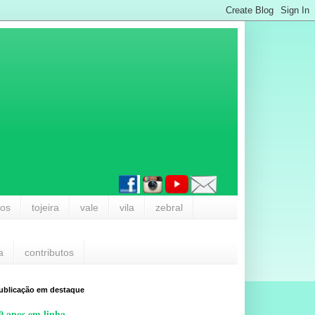
los
tojeira
vale
vila
zebral
a
contributos
ublicação em destaque
0 anos em linha