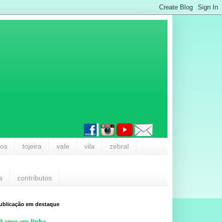
los
tojeira
vale
vila
zebral
a
contributos
ublicação em destaque
0 anos em linha