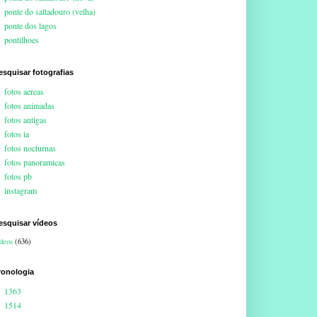
ponte do saltadouro (velha)
ponte dos lagos
pontilhoes
esquisar fotografias
fotos aereas
fotos animadas
fotos antigas
fotos ia
fotos nocturnas
fotos panoramicas
fotos pb
instagram
esquisar vídeos
deos
(636)
ronologia
1363
1514