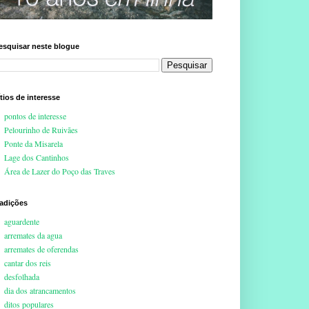
esquisar neste blogue
ítios de interesse
pontos de interesse
Pelourinho de Ruivães
Ponte da Misarela
Lage dos Cantinhos
Área de Lazer do Poço das Traves
radições
aguardente
arremates da agua
arremates de oferendas
cantar dos reis
desfolhada
dia dos atrancamentos
ditos populares