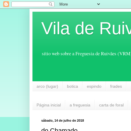
Vila de Rui
sítio web sobre a Freguesia de Ruivães (VRM
arco (lugar)
botica
espindo
frades
Página inicial
a freguesia
carta de foral
sábado, 14 de julho de 2018
do Chamado