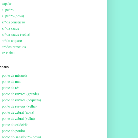
capelas
s. pedro
s. pedro (nova)
srª da conceicao
srª da saude
srª da saude (velha)
srª do amparo
srª dos remedios
stª isabel
ontes
ponte da misarela
ponte da mua
ponte da rês
ponte de ruivães (grande)
ponte de ruivães (pequena)
ponte de ruivães (velha)
ponte de zebral (nova)
ponte de zebral (velha)
ponte do caldeirão
ponte do poldro
ponte do saltadouro (nova)