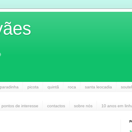
vães
)
paradinha
picota
quintã
roca
santa leocadia
soute
pontos de interesse
contactos
sobre nós
10 anos em linh
P
1