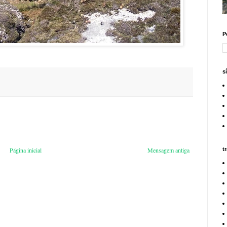
P
s
t
Página inicial
Mensagem antiga