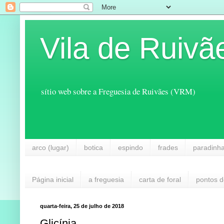
Vila de Ruivã
sítio web sobre a Freguesia de Ruivães (VRM)
arco (lugar)
botica
espindo
frades
paradinh
Página inicial
a freguesia
carta de foral
pontos d
quarta-feira, 25 de julho de 2018
Glicínia