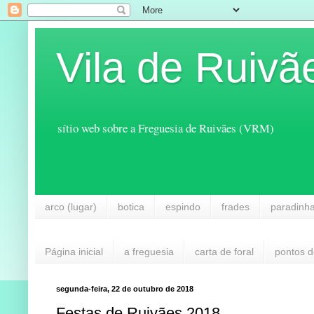
Vila de Ruivã
sítio web sobre a Freguesia de Ruivães (VRM)
arco (lugar)
botica
espindo
frades
paradinh
Página inicial
a freguesia
carta de foral
pontos d
segunda-feira, 22 de outubro de 2018
Festas de Ruivães 2018