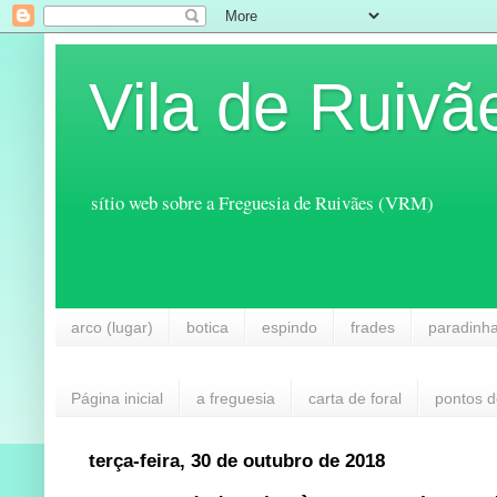
Vila de Ruivã
sítio web sobre a Freguesia de Ruivães (VRM)
arco (lugar)
botica
espindo
frades
paradinh
Página inicial
a freguesia
carta de foral
pontos d
terça-feira, 30 de outubro de 2018