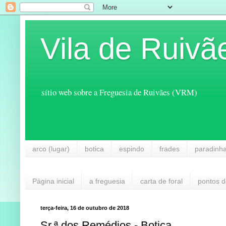
Vila de Ruivã
sítio web sobre a Freguesia de Ruivães (VRM)
arco (lugar)
botica
espindo
frades
paradinh
Página inicial
a freguesia
carta de foral
pontos d
terça-feira, 16 de outubro de 2018
Sr.ª dos Remédios - Botica