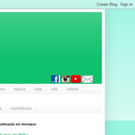
los
tojeira
vale
vila
zebral
a
contributos
ublicação em destaque
0 anos em linha