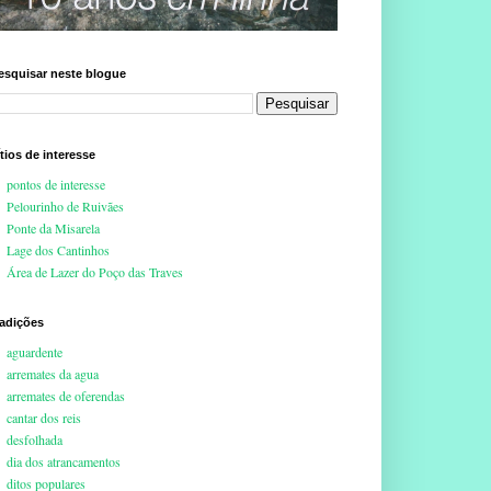
esquisar neste blogue
ítios de interesse
pontos de interesse
Pelourinho de Ruivães
Ponte da Misarela
Lage dos Cantinhos
Área de Lazer do Poço das Traves
radições
aguardente
arremates da agua
arremates de oferendas
cantar dos reis
desfolhada
dia dos atrancamentos
ditos populares