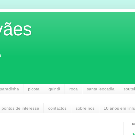
vães
)
paradinha
picota
quintã
roca
santa leocadia
soute
pontos de interesse
contactos
sobre nós
10 anos em linh
P
1