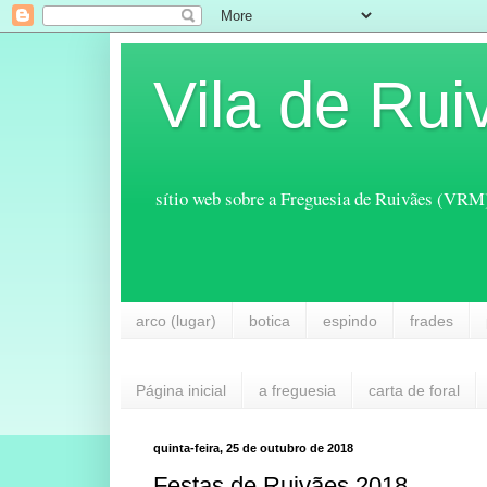
Vila de Rui
sítio web sobre a Freguesia de Ruivães (VRM
arco (lugar)
botica
espindo
frades
Página inicial
a freguesia
carta de foral
quinta-feira, 25 de outubro de 2018
Festas de Ruivães 2018