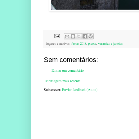
lugares e motivos:
festas 2018
,
picota
,
varandas e janelas
Sem comentários:
Enviar um comentário
Mensagem mais recente
Subscrever:
Enviar feedback (Atom)