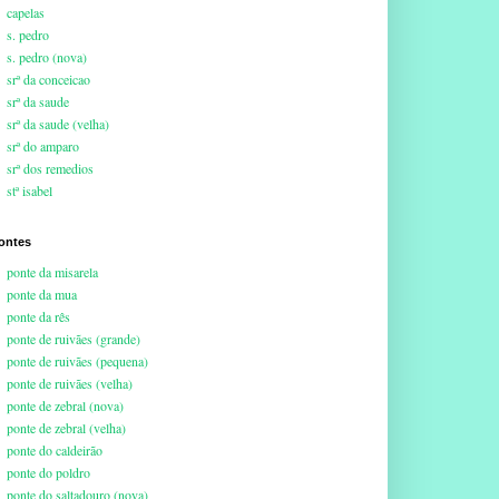
capelas
s. pedro
s. pedro (nova)
srª da conceicao
srª da saude
srª da saude (velha)
srª do amparo
srª dos remedios
stª isabel
ontes
ponte da misarela
ponte da mua
ponte da rês
ponte de ruivães (grande)
ponte de ruivães (pequena)
ponte de ruivães (velha)
ponte de zebral (nova)
ponte de zebral (velha)
ponte do caldeirão
ponte do poldro
ponte do saltadouro (nova)