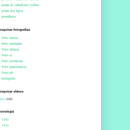
ponte do saltadouro (velha)
ponte dos lagos
pontilhoes
esquisar fotografias
fotos aereas
fotos animadas
fotos antigas
fotos ia
fotos nocturnas
fotos panoramicas
fotos pb
instagram
esquisar vídeos
deos
(636)
ronologia
1363
1514