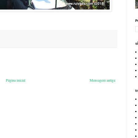
P
s
Página inicial
Mensagem antiga
t