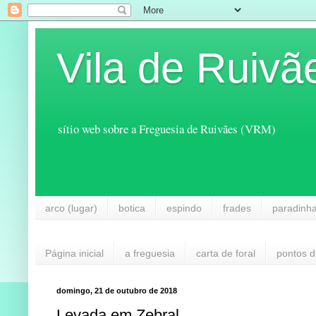
Vila de Ruivã
sítio web sobre a Freguesia de Ruivães (VRM)
arco (lugar)
botica
espindo
frades
paradinh
Página inicial
a freguesia
carta de foral
pontos d
domingo, 21 de outubro de 2018
Levada em Zebral