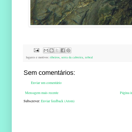
lugares e motivos:
ribeiros
,
serra da cabreira
,
zebral
Sem comentários:
Enviar um comentário
Mensagem mais recente
Página in
Subscrever:
Enviar feedback (Atom)