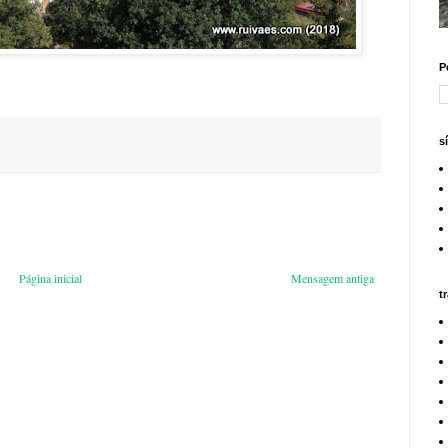
P
s
Página inicial
Mensagem antiga
t