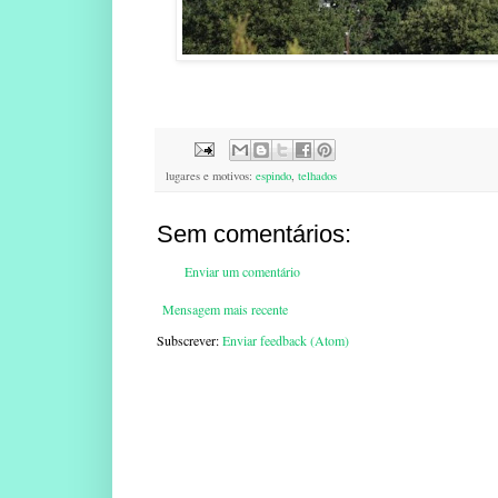
lugares e motivos:
espindo
,
telhados
Sem comentários:
Enviar um comentário
Mensagem mais recente
Subscrever:
Enviar feedback (Atom)