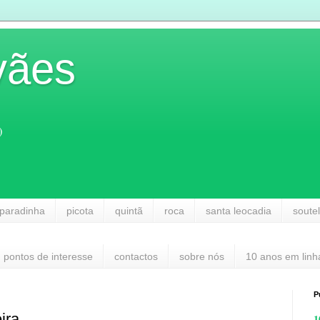
vães
)
paradinha
picota
quintã
roca
santa leocadia
soute
pontos de interesse
contactos
sobre nós
10 anos em linh
P
ira
1