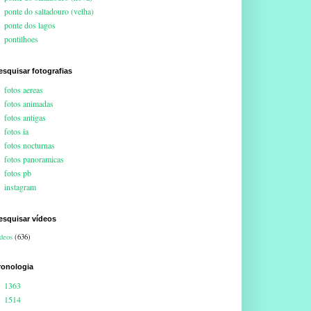
ponte do saltadouro (velha)
ponte dos lagos
pontilhoes
esquisar fotografias
fotos aereas
fotos animadas
fotos antigas
fotos ia
fotos nocturnas
fotos panoramicas
fotos pb
instagram
esquisar vídeos
deos
(636)
ronologia
1363
1514