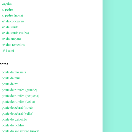
capelas
s. pedro
s. pedro (nova)
srª da conceicao
srª da saude
srª da saude (velha)
srª do amparo
srª dos remedios
stª isabel
ontes
ponte da misarela
ponte da mua
ponte da rês
ponte de ruivães (grande)
ponte de ruivães (pequena)
ponte de ruivães (velha)
ponte de zebral (nova)
ponte de zebral (velha)
ponte do caldeirão
ponte do poldro
ponte do saltadouro (nova)