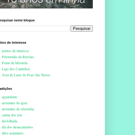
esquisar neste blogue
ítios de interesse
pontos de interesse
Pelourinho de Ruivães
Ponte da Misarela
Lage dos Cantinhos
Área de Lazer do Poço das Traves
radições
aguardente
arremates da agua
arremates de oferendas
cantar dos reis
desfolhada
dia dos atrancamentos
ditos populares