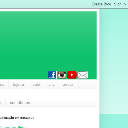
los
tojeira
vale
vila
zebral
a
contributos
ublicação em destaque
0 anos em linha