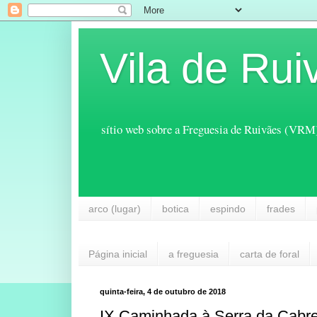
Vila de Rui
sítio web sobre a Freguesia de Ruivães (VRM
arco (lugar)
botica
espindo
frades
Página inicial
a freguesia
carta de foral
quinta-feira, 4 de outubro de 2018
IX Caminhada à Serra da Cabre