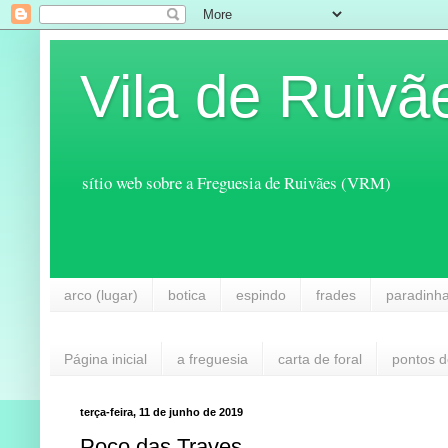
Vila de Ruivã
sítio web sobre a Freguesia de Ruivães (VRM)
arco (lugar)
botica
espindo
frades
paradinh
Página inicial
a freguesia
carta de foral
pontos d
terça-feira, 11 de junho de 2019
Poço das Traves