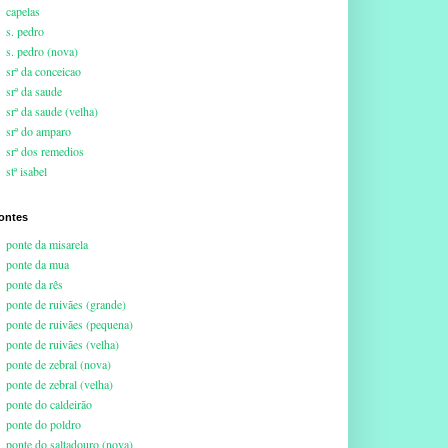
capelas
s. pedro
s. pedro (nova)
srª da conceicao
srª da saude
srª da saude (velha)
srª do amparo
srª dos remedios
stª isabel
ontes
ponte da misarela
ponte da mua
ponte da rês
ponte de ruivães (grande)
ponte de ruivães (pequena)
ponte de ruivães (velha)
ponte de zebral (nova)
ponte de zebral (velha)
ponte do caldeirão
ponte do poldro
ponte do saltadouro (nova)