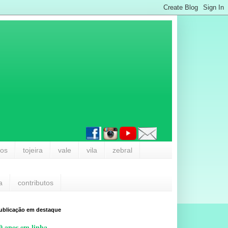
los
tojeira
vale
vila
zebral
a
contributos
ublicação em destaque
0 anos em linha