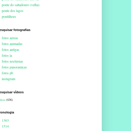
ponte do saltadouro (velha)
ponte dos lagos
pontilhoes
esquisar fotografias
fotos aereas
fotos animadas
fotos antigas
fotos ia
fotos nocturnas
fotos panoramicas
fotos pb
instagram
esquisar vídeos
deos
(636)
ronologia
1363
1514