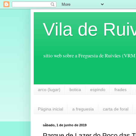
Vila de Rui
sítio web sobre a Freguesia de Ruivães (VRM
arco (lugar)
botica
espindo
frades
Página inicial
a freguesia
carta de foral
sábado, 1 de junho de 2019
Parque de Lazer do Poço das T