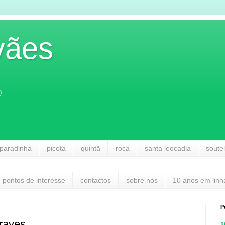
vães
)
paradinha
picota
quintã
roca
santa leocadia
soute
pontos de interesse
contactos
sobre nós
10 anos em linh
P
raves
1