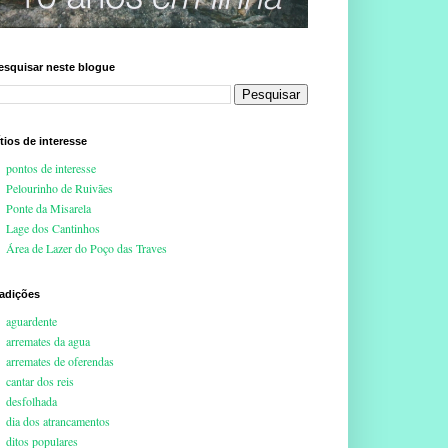
esquisar neste blogue
ítios de interesse
pontos de interesse
Pelourinho de Ruivães
Ponte da Misarela
Lage dos Cantinhos
Área de Lazer do Poço das Traves
radições
aguardente
arremates da agua
arremates de oferendas
cantar dos reis
desfolhada
dia dos atrancamentos
ditos populares