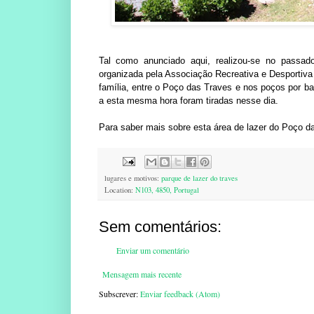
Tal como anunciado aqui, realizou-se no pass
organizada pela Associação Recreativa e Desporti
família, entre o Poço das Traves e nos poços por ba
a esta mesma hora foram tiradas nesse dia.
Para saber mais sobre esta área de lazer do Poço d
lugares e motivos:
parque de lazer do traves
Location:
N103, 4850, Portugal
Sem comentários:
Enviar um comentário
Mensagem mais recente
Subscrever:
Enviar feedback (Atom)