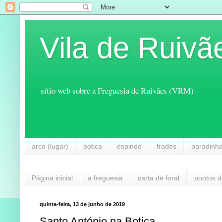
Vila de Ruivã
sítio web sobre a Freguesia de Ruivães (VRM)
arco (lugar)
botica
espindo
frades
paradinh
Página inicial
a freguesia
carta de foral
pontos d
quinta-feira, 13 de junho de 2019
Santo António na Botica