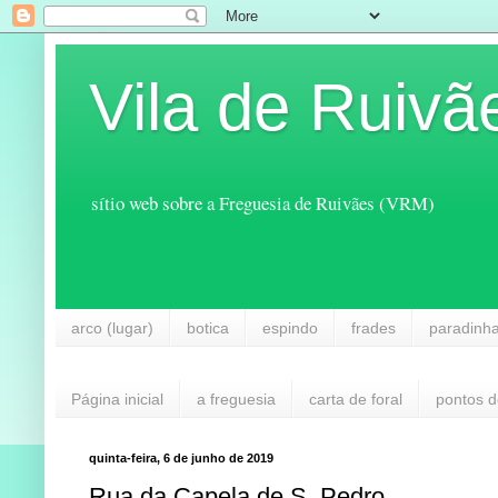
Vila de Ruivã
sítio web sobre a Freguesia de Ruivães (VRM)
arco (lugar)
botica
espindo
frades
paradinh
Página inicial
a freguesia
carta de foral
pontos d
quinta-feira, 6 de junho de 2019
Rua da Capela de S. Pedro