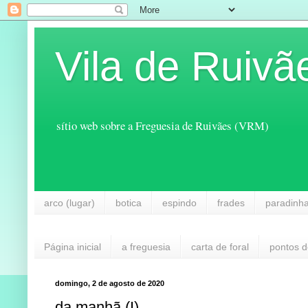
Vila de Ruivã
sítio web sobre a Freguesia de Ruivães (VRM)
arco (lugar)
botica
espindo
frades
paradinh
Página inicial
a freguesia
carta de foral
pontos d
domingo, 2 de agosto de 2020
da manhã (I)