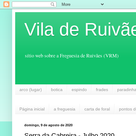
Vila de Ruivã
sítio web sobre a Freguesia de Ruivães (VRM)
arco (lugar)
botica
espindo
frades
paradinh
Página inicial
a freguesia
carta de foral
pontos d
domingo, 9 de agosto de 2020
Serra da Cabreira - Julho 2020