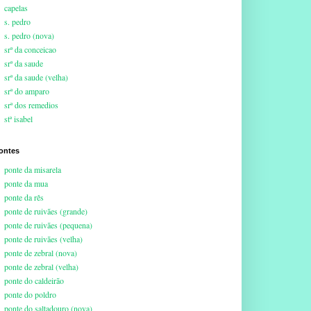
capelas
s. pedro
s. pedro (nova)
srª da conceicao
srª da saude
srª da saude (velha)
srª do amparo
srª dos remedios
stª isabel
ontes
ponte da misarela
ponte da mua
ponte da rês
ponte de ruivães (grande)
ponte de ruivães (pequena)
ponte de ruivães (velha)
ponte de zebral (nova)
ponte de zebral (velha)
ponte do caldeirão
ponte do poldro
ponte do saltadouro (nova)