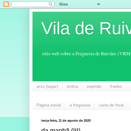
Vila de Rui
sítio web sobre a Freguesia de Ruivães (VRM
arco (lugar)
botica
espindo
frades
Página inicial
a freguesia
carta de foral
terça-feira, 11 de agosto de 2020
da manhã (III)