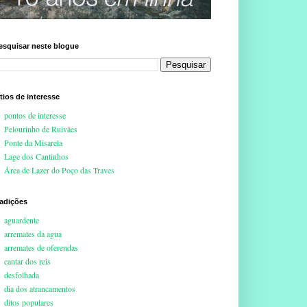
esquisar neste blogue
ítios de interesse
pontos de interesse
Pelourinho de Ruivães
Ponte da Misarela
Lage dos Cantinhos
Área de Lazer do Poço das Traves
radições
aguardente
arremates da agua
arremates de oferendas
cantar dos reis
desfolhada
dia dos atrancamentos
ditos populares