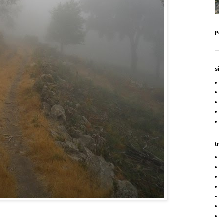
P
s
t