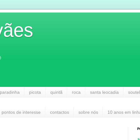
vães
)
paradinha
picota
quintã
roca
santa leocadia
soute
pontos de interesse
contactos
sobre nós
10 anos em linh
P
1