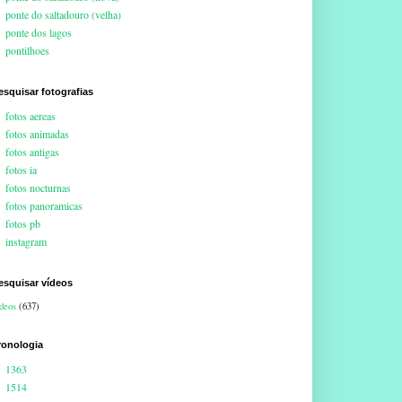
ponte do saltadouro (velha)
ponte dos lagos
pontilhoes
esquisar fotografias
fotos aereas
fotos animadas
fotos antigas
fotos ia
fotos nocturnas
fotos panoramicas
fotos pb
instagram
esquisar vídeos
deos
(637)
ronologia
1363
1514