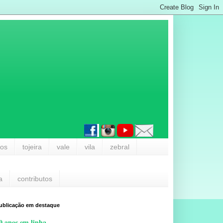
los
tojeira
vale
vila
zebral
a
contributos
ublicação em destaque
0 anos em linha