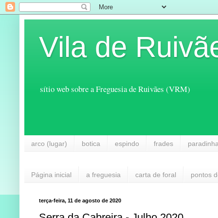
Vila de Ruivã
sítio web sobre a Freguesia de Ruivães (VRM)
arco (lugar)
botica
espindo
frades
paradinh
Página inicial
a freguesia
carta de foral
pontos d
terça-feira, 11 de agosto de 2020
Serra da Cabreira - Julho 2020