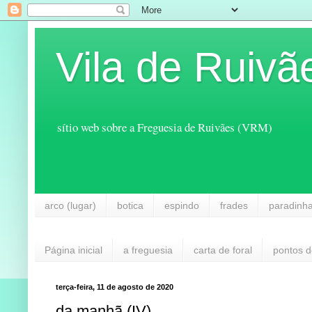
Vila de Ruivã
sítio web sobre a Freguesia de Ruivães (VRM)
arco (lugar)
botica
espindo
frades
paradinh
Página inicial
a freguesia
carta de foral
pontos d
terça-feira, 11 de agosto de 2020
da manhã (IV)