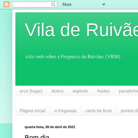
Vila de Ruivã
sítio web sobre a Freguesia de Ruivães (VRM)
arco (lugar)
botica
espindo
frades
paradinh
Página inicial
a freguesia
carta de foral
pontos d
quarta-feira, 28 de abril de 2021
Bom dia