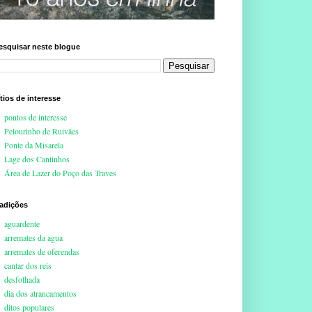
esquisar neste blogue
ítios de interesse
pontos de interesse
Pelourinho de Ruivães
Ponte da Misarela
Lage dos Cantinhos
Área de Lazer do Poço das Traves
radições
aguardente
arremates da agua
arremates de oferendas
cantar dos reis
desfolhada
dia dos atrancamentos
ditos populares