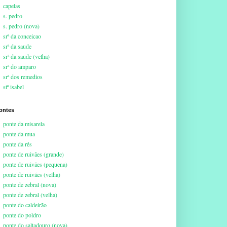
capelas
s. pedro
s. pedro (nova)
srª da conceicao
srª da saude
srª da saude (velha)
srª do amparo
srª dos remedios
stª isabel
ontes
ponte da misarela
ponte da mua
ponte da rês
ponte de ruivães (grande)
ponte de ruivães (pequena)
ponte de ruivães (velha)
ponte de zebral (nova)
ponte de zebral (velha)
ponte do caldeirão
ponte do poldro
ponte do saltadouro (nova)