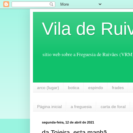
Vila de Rui
sítio web sobre a Freguesia de Ruivães (VRM
arco (lugar)
botica
espindo
frades
Página inicial
a freguesia
carta de foral
segunda-feira, 12 de abril de 2021
da Tojeira, esta manhã