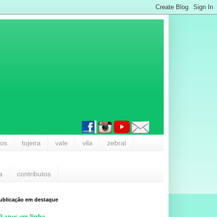
los
tojeira
vale
vila
zebral
a
contributos
ublicação em destaque
0 anos em linha