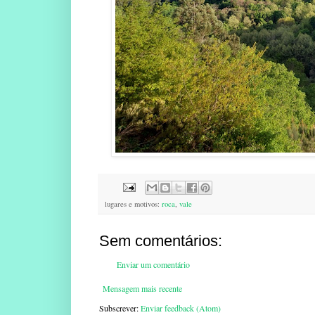
lugares e motivos:
roca
,
vale
Sem comentários:
Enviar um comentário
Mensagem mais recente
Subscrever:
Enviar feedback (Atom)