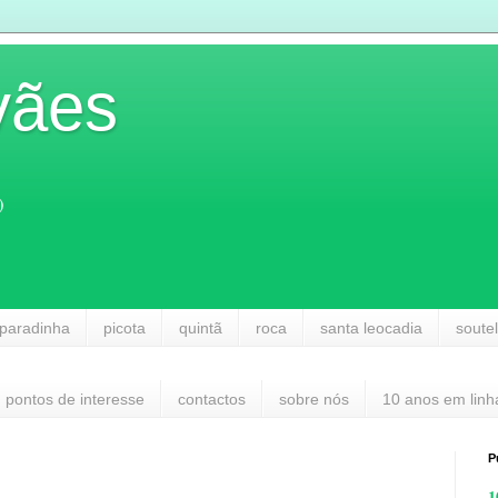
vães
)
paradinha
picota
quintã
roca
santa leocadia
soute
pontos de interesse
contactos
sobre nós
10 anos em linh
P
1