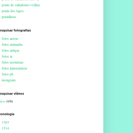
ponte do saltadouro (velha)
ponte dos lagos
pontilhoes
esquisar fotografias
fotos aereas
fotos animadas
fotos antigas
fotos ia
fotos nocturnas
fotos panoramicas
fotos pb
instagram
esquisar vídeos
deos
(636)
ronologia
1363
1514