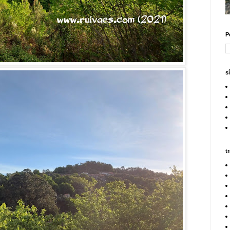
P
s
t