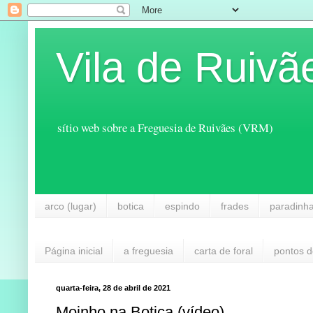
Vila de Ruivã
sítio web sobre a Freguesia de Ruivães (VRM)
arco (lugar)
botica
espindo
frades
paradinh
Página inicial
a freguesia
carta de foral
pontos d
quarta-feira, 28 de abril de 2021
Moinho na Botica (vídeo)