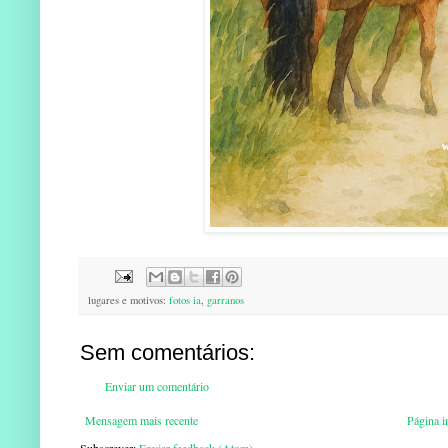
lugares e motivos:
fotos ia
,
garranos
Sem comentários:
Enviar um comentário
Mensagem mais recente
Página in