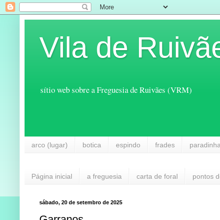
Vila de Ruivã
sítio web sobre a Freguesia de Ruivães (VRM)
arco (lugar)
botica
espindo
frades
paradinh
Página inicial
a freguesia
carta de foral
pontos d
sábado, 20 de setembro de 2025
Garranos