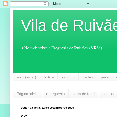
Vila de Ruivã
sítio web sobre a Freguesia de Ruivães (VRM)
arco (lugar)
botica
espindo
frades
paradinh
Página inicial
a freguesia
carta de foral
pontos d
segunda-feira, 22 de setembro de 2025
s/t