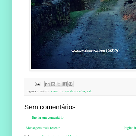
lugares e motivos:
cruzeiros
,
rua das casulas
,
vale
Sem comentários:
Enviar um comentário
Mensagem mais recente
Página in