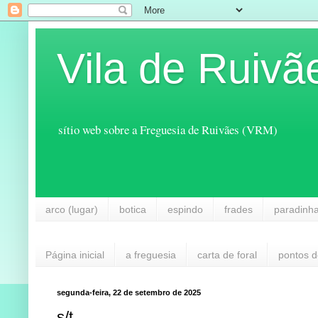
Vila de Ruivã
sítio web sobre a Freguesia de Ruivães (VRM)
arco (lugar)
botica
espindo
frades
paradinh
Página inicial
a freguesia
carta de foral
pontos d
segunda-feira, 22 de setembro de 2025
s/t