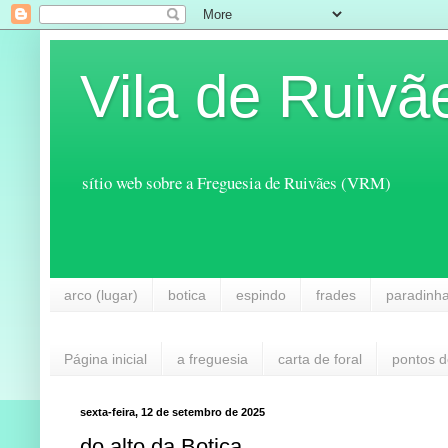
Vila de Ruivã
sítio web sobre a Freguesia de Ruivães (VRM)
arco (lugar)
botica
espindo
frades
paradinh
Página inicial
a freguesia
carta de foral
pontos d
sexta-feira, 12 de setembro de 2025
do alto da Botica