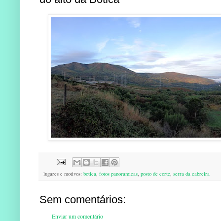
lugares e motivos:
botica
,
fotos panoramicas
,
posto de corte
,
serra da cabreira
Sem comentários:
Enviar um comentário