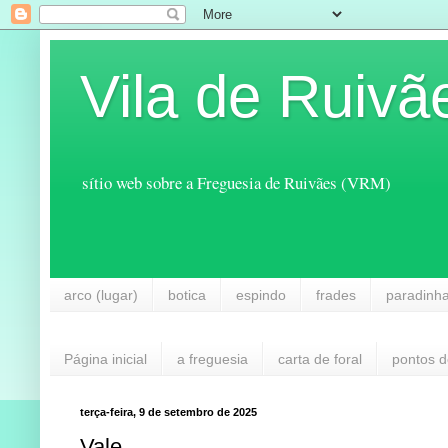
Vila de Ruivã
sítio web sobre a Freguesia de Ruivães (VRM)
arco (lugar)
botica
espindo
frades
paradinh
Página inicial
a freguesia
carta de foral
pontos d
terça-feira, 9 de setembro de 2025
Vale