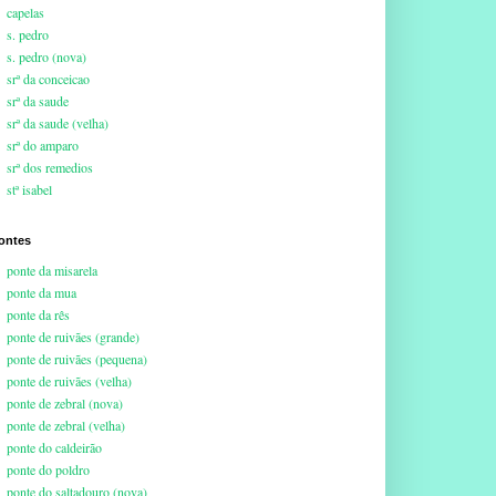
capelas
s. pedro
s. pedro (nova)
srª da conceicao
srª da saude
srª da saude (velha)
srª do amparo
srª dos remedios
stª isabel
ontes
ponte da misarela
ponte da mua
ponte da rês
ponte de ruivães (grande)
ponte de ruivães (pequena)
ponte de ruivães (velha)
ponte de zebral (nova)
ponte de zebral (velha)
ponte do caldeirão
ponte do poldro
ponte do saltadouro (nova)