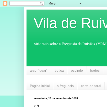
Vila de Rui
sítio web sobre a Freguesia de Ruivães (VRM
arco (lugar)
botica
espindo
frades
Página inicial
a freguesia
carta de foral
sexta-feira, 26 de setembro de 2025
s/t