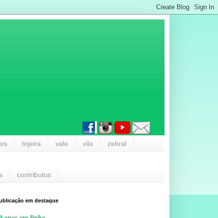
los
tojeira
vale
vila
zebral
a
contributos
ublicação em destaque
0 anos em linha