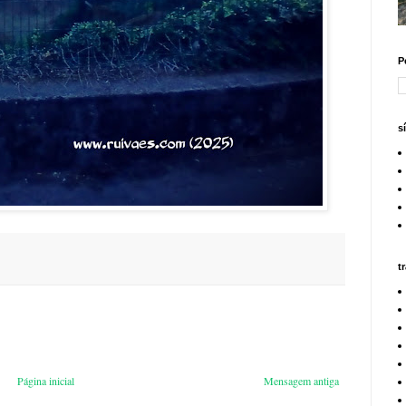
P
s
t
Página inicial
Mensagem antiga