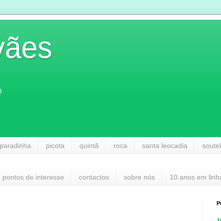
vães
)
paradinha
picota
quintã
roca
santa leocadia
soute
pontos de interesse
contactos
sobre nós
10 anos em linh
P
1