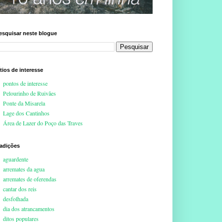
esquisar neste blogue
ítios de interesse
pontos de interesse
Pelourinho de Ruivães
Ponte da Misarela
Lage dos Cantinhos
Área de Lazer do Poço das Traves
radições
aguardente
arremates da agua
arremates de oferendas
cantar dos reis
desfolhada
dia dos atrancamentos
ditos populares