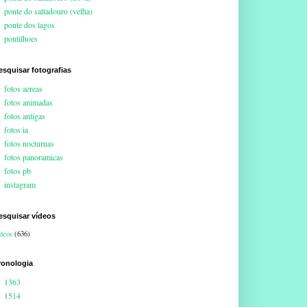
ponte do saltadouro (velha)
ponte dos lagos
pontilhoes
esquisar fotografias
fotos aereas
fotos animadas
fotos antigas
fotos ia
fotos nocturnas
fotos panoramicas
fotos pb
instagram
esquisar vídeos
deos
(636)
ronologia
1363
1514