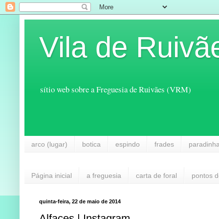
Vila de Ruivã
sítio web sobre a Freguesia de Ruivães (VRM)
arco (lugar)
botica
espindo
frades
paradinh
Página inicial
a freguesia
carta de foral
pontos d
quinta-feira, 22 de maio de 2014
Alfaces | Instagram