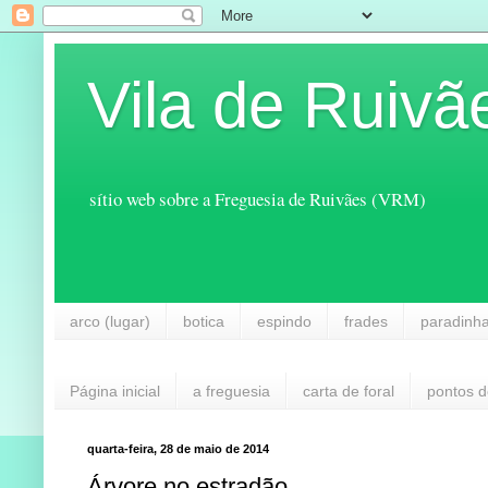
Vila de Ruivã
sítio web sobre a Freguesia de Ruivães (VRM)
arco (lugar)
botica
espindo
frades
paradinh
Página inicial
a freguesia
carta de foral
pontos d
quarta-feira, 28 de maio de 2014
Árvore no estradão