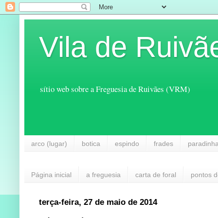
Vila de Ruivã
sítio web sobre a Freguesia de Ruivães (VRM)
arco (lugar)
botica
espindo
frades
paradinh
Página inicial
a freguesia
carta de foral
pontos d
terça-feira, 27 de maio de 2014