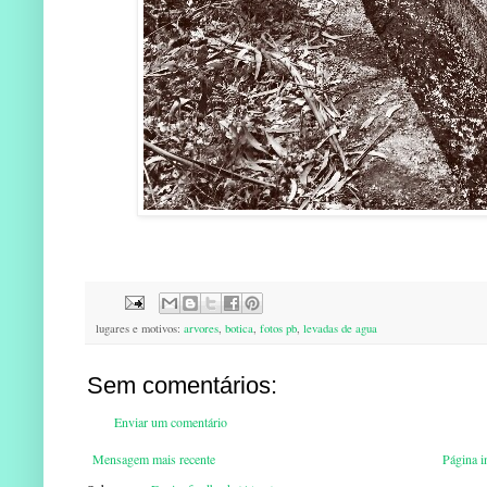
lugares e motivos:
arvores
,
botica
,
fotos pb
,
levadas de agua
Sem comentários:
Enviar um comentário
Mensagem mais recente
Página in