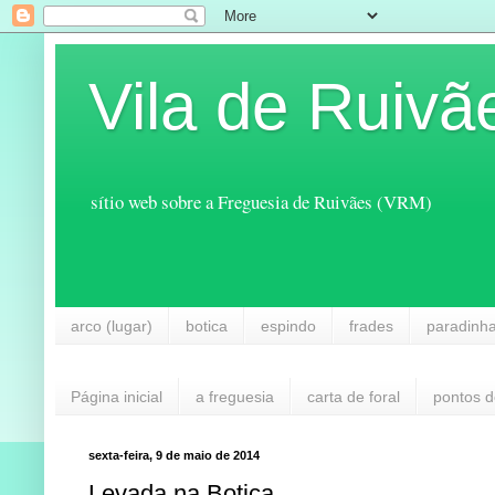
Vila de Ruivã
sítio web sobre a Freguesia de Ruivães (VRM)
arco (lugar)
botica
espindo
frades
paradinh
Página inicial
a freguesia
carta de foral
pontos d
sexta-feira, 9 de maio de 2014
Levada na Botica