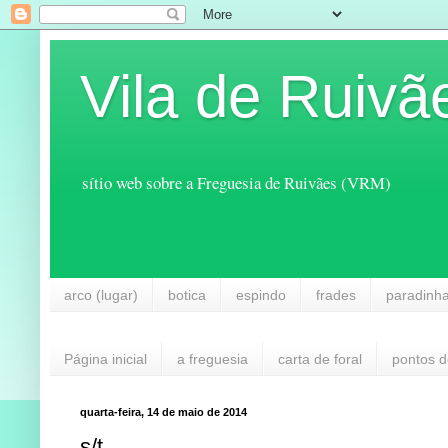
Vila de Ruivã
sítio web sobre a Freguesia de Ruivães (VRM)
arco (lugar)
botica
espindo
frades
paradinh
Página inicial
a freguesia
carta de foral
pontos d
quarta-feira, 14 de maio de 2014
s/t