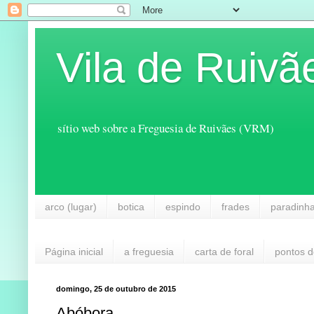
Vila de Ruivã
sítio web sobre a Freguesia de Ruivães (VRM)
arco (lugar)
botica
espindo
frades
paradinh
Página inicial
a freguesia
carta de foral
pontos d
domingo, 25 de outubro de 2015
Abóbora