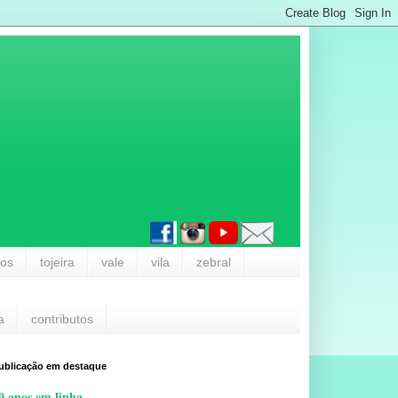
los
tojeira
vale
vila
zebral
a
contributos
ublicação em destaque
0 anos em linha