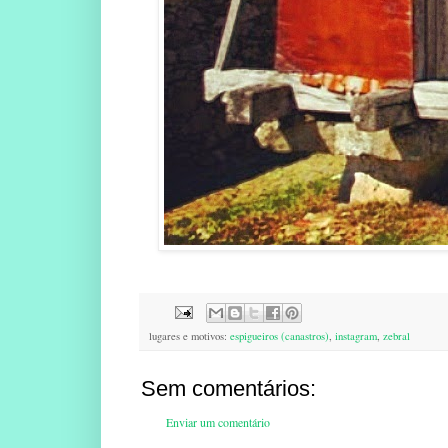
lugares e motivos:
espigueiros (canastros)
,
instagram
,
zebral
Sem comentários:
Enviar um comentário