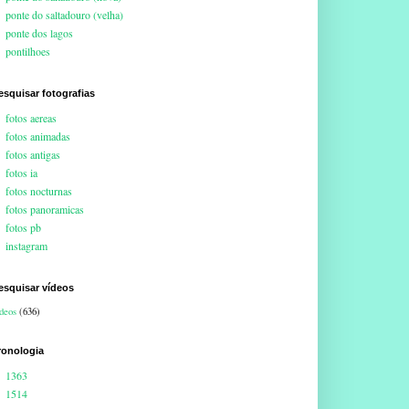
ponte do saltadouro (velha)
ponte dos lagos
pontilhoes
esquisar fotografias
fotos aereas
fotos animadas
fotos antigas
fotos ia
fotos nocturnas
fotos panoramicas
fotos pb
instagram
esquisar vídeos
deos
(636)
ronologia
1363
1514