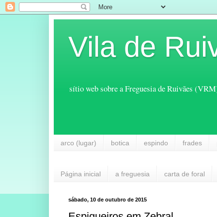
Vila de Rui
sítio web sobre a Freguesia de Ruivães (VRM
arco (lugar)
botica
espindo
frades
Página inicial
a freguesia
carta de foral
sábado, 10 de outubro de 2015
Espigueiros em Zebral