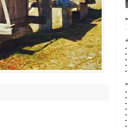
P
s
t