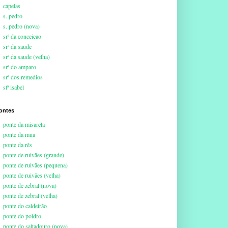
capelas
s. pedro
s. pedro (nova)
srª da conceicao
srª da saude
srª da saude (velha)
srª do amparo
srª dos remedios
stª isabel
ontes
ponte da misarela
ponte da mua
ponte da rês
ponte de ruivães (grande)
ponte de ruivães (pequena)
ponte de ruivães (velha)
ponte de zebral (nova)
ponte de zebral (velha)
ponte do caldeirão
ponte do poldro
ponte do saltadouro (nova)