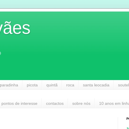
vães
)
paradinha
picota
quintã
roca
santa leocadia
soute
pontos de interesse
contactos
sobre nós
10 anos em linh
P
1