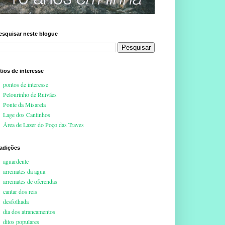
esquisar neste blogue
ítios de interesse
pontos de interesse
Pelourinho de Ruivães
Ponte da Misarela
Lage dos Cantinhos
Área de Lazer do Poço das Traves
radições
aguardente
arremates da agua
arremates de oferendas
cantar dos reis
desfolhada
dia dos atrancamentos
ditos populares