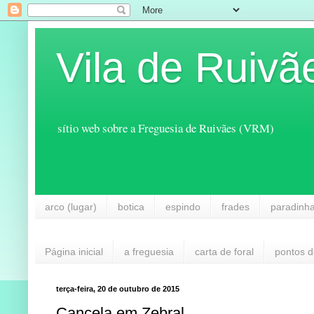
Vila de Ruivã
sítio web sobre a Freguesia de Ruivães (VRM)
arco (lugar)
botica
espindo
frades
paradinh
Página inicial
a freguesia
carta de foral
pontos d
terça-feira, 20 de outubro de 2015
Cancela em Zebral