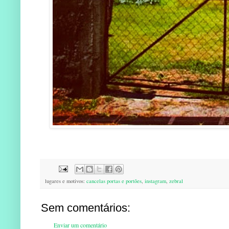
lugares e motivos:
cancelas portas e portões
,
instagram
,
zebral
Sem comentários:
Enviar um comentário