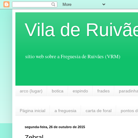
Vila de Ruivã
sítio web sobre a Freguesia de Ruivães (VRM)
arco (lugar)
botica
espindo
frades
paradinh
Página inicial
a freguesia
carta de foral
pontos d
segunda-feira, 26 de outubro de 2015
Zebral