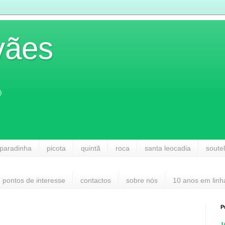
vães
)
paradinha
picota
quintã
roca
santa leocadia
soute
pontos de interesse
contactos
sobre nós
10 anos em linh
P
1