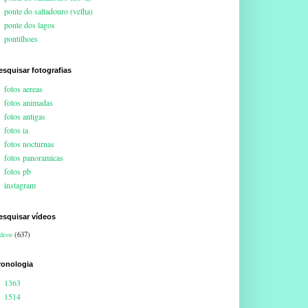
ponte do saltadouro (velha)
ponte dos lagos
pontilhoes
esquisar fotografias
fotos aereas
fotos animadas
fotos antigas
fotos ia
fotos nocturnas
fotos panoramicas
fotos pb
instagram
esquisar vídeos
deos
(637)
ronologia
1363
1514