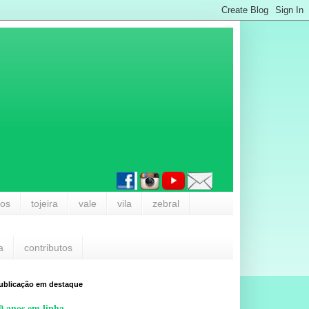
los
tojeira
vale
vila
zebral
a
contributos
ublicação em destaque
0 anos em linha