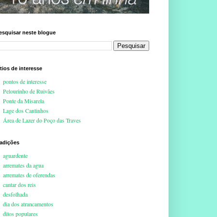
esquisar neste blogue
ítios de interesse
pontos de interesse
Pelourinho de Ruivães
Ponte da Misarela
Lage dos Cantinhos
Área de Lazer do Poço das Traves
radições
aguardente
arremates da agua
arremates de oferendas
cantar dos reis
desfolhada
dia dos atrancamentos
ditos populares