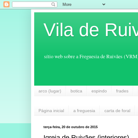
Vila de Rui
sítio web sobre a Freguesia de Ruivães (VRM
arco (lugar)
botica
espindo
frades
Página inicial
a freguesia
carta de foral
terça-feira, 20 de outubro de 2015
Igreja de Ruivães (interiores)