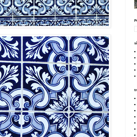
P
s
t