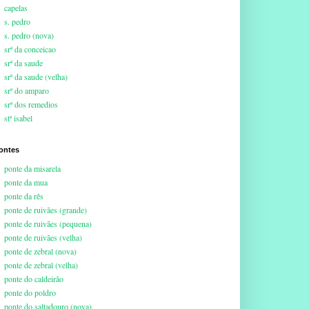
capelas
s. pedro
s. pedro (nova)
srª da conceicao
srª da saude
srª da saude (velha)
srª do amparo
srª dos remedios
stª isabel
ontes
ponte da misarela
ponte da mua
ponte da rês
ponte de ruivães (grande)
ponte de ruivães (pequena)
ponte de ruivães (velha)
ponte de zebral (nova)
ponte de zebral (velha)
ponte do caldeirão
ponte do poldro
ponte do saltadouro (nova)