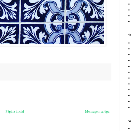
f
Página inicial
Mensagem antiga
c