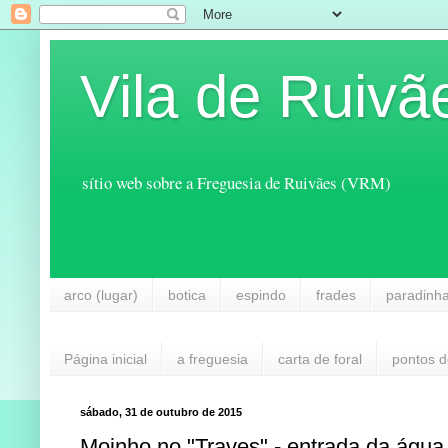
Vila de Ruivã
sítio web sobre a Freguesia de Ruivães (VRM)
arco (lugar)
botica
espindo
frades
paradinh
Página inicial
a freguesia
carta de foral
pontos d
sábado, 31 de outubro de 2015
Moinho no "Traves" - entrada da água