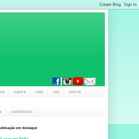
los
tojeira
vale
vila
zebral
a
contributos
ublicação em destaque
0 anos em linha