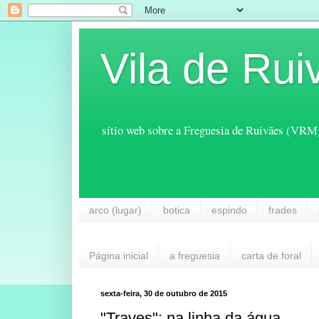
Vila de Rui
sítio web sobre a Freguesia de Ruivães (VRM
arco (lugar)
botica
espindo
frades
Página inicial
a freguesia
carta de foral
sexta-feira, 30 de outubro de 2015
"Traves": na linha da água