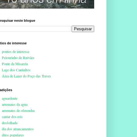
esquisar neste blogue
ítios de interesse
pontos de interesse
Pelourinho de Ruivães
Ponte da Misarela
Lage dos Cantinhos
Área de Lazer do Poço das Traves
radições
aguardente
arremates da agua
arremates de oferendas
cantar dos reis
desfolhada
dia dos atrancamentos
ditos populares