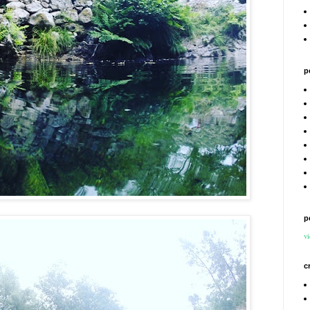
p
p
vi
c