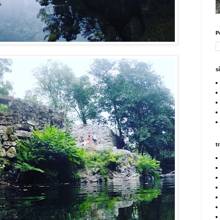
P
s
t