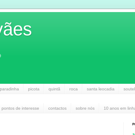
vães
)
paradinha
picota
quintã
roca
santa leocadia
soute
pontos de interesse
contactos
sobre nós
10 anos em linh
P
1