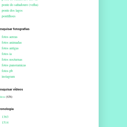
ponte do saltadouro (velha)
ponte dos lagos
pontilhoes
esquisar fotografias
fotos aereas
fotos animadas
fotos antigas
fotos ia
fotos nocturnas
fotos panoramicas
fotos pb
instagram
esquisar vídeos
deos
(636)
ronologia
1363
1514