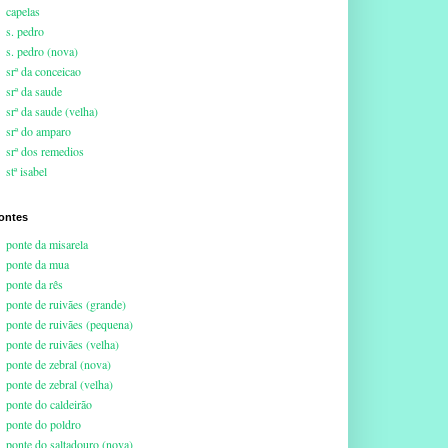
capelas
s. pedro
s. pedro (nova)
srª da conceicao
srª da saude
srª da saude (velha)
srª do amparo
srª dos remedios
stª isabel
ontes
ponte da misarela
ponte da mua
ponte da rês
ponte de ruivães (grande)
ponte de ruivães (pequena)
ponte de ruivães (velha)
ponte de zebral (nova)
ponte de zebral (velha)
ponte do caldeirão
ponte do poldro
ponte do saltadouro (nova)