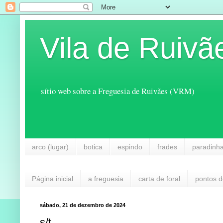
Vila de Ruivã
sítio web sobre a Freguesia de Ruivães (VRM)
arco (lugar)
botica
espindo
frades
paradinh
Página inicial
a freguesia
carta de foral
pontos d
sábado, 21 de dezembro de 2024
s/t