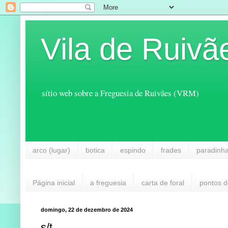
Vila de Ruivã
sítio web sobre a Freguesia de Ruivães (VRM)
arco (lugar)
botica
espindo
frades
paradinh
Página inicial
a freguesia
carta de foral
pontos d
domingo, 22 de dezembro de 2024
s/t